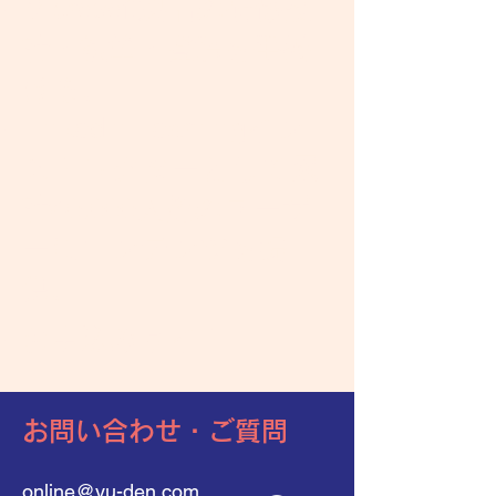
Microsoft製品の研修設
計・執筆・登壇を手掛
ける。
LinkedIn Learningイン
ストラクターとして累
計40,000人超のユーザ
ーにコンテンツを提
供。
​お申込みサイト
​お問い合わせ・ご質問
online@yu-den.com