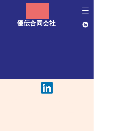
優伝合同会社
​​井殿寿代 Hisayo Iden
Microsoft認定トレーナ
ー：1996年〜